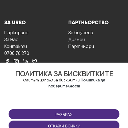
ЗА URBO
ПАРТНЬОРСТВО
Паркиране
За бизнесa
За Hас
Дилъри
Контакти
Партньори
0700 70 270
ПОЛИТИКА ЗА БИСКВИТКИТЕ
Сайтът използва бисквитки
Политика за
поверителност
УСЛОВИЯ ЗА
ИЗТЕГЛЕТЕ
ПОЛЗВАНЕ
ПРИЛОЖЕНИЕТО
РАЗБРАХ
Правила и условия за
ползване
ОТКАЖИ ВСИЧКИ