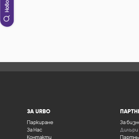
ЗА URBO
ПАРТН
Паркиране
За бизн
За Hас
Дилъри
Контакти
Партнь