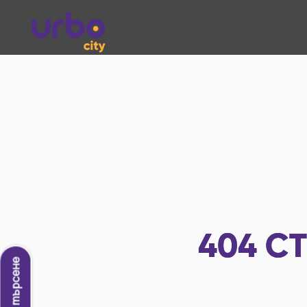
404
СТ
Ново търсене