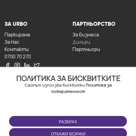
ЗА URBO
ПАРТНЬОРСТВО
Паркиране
За бизнесa
За Hас
Дилъри
Контакти
Партньори
0700 70 270
ПОЛИТИКА ЗА БИСКВИТКИТЕ
Сайтът използва бисквитки
Политика за
поверителност
УСЛОВИЯ ЗА
ИЗТЕГЛЕТЕ
ПОЛЗВАНЕ
ПРИЛОЖЕНИЕТО
РАЗБРАХ
Правила и условия за
ползване
ОТКАЖИ ВСИЧКИ