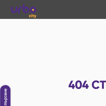
404
СТ
Ново търсене