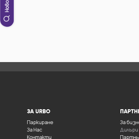
ЗА URBO
ПАРТН
Паркиране
За бизн
За Hас
Дилъри
Контакти
Партнь