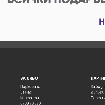
ВСИЧКИ
ПОДАРЪ
Н
ЗА URBO
ПАРТН
Паркиране
За бизн
За Hас
Дилъри
Контакти
Партнь
0700 70 270