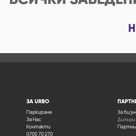
ВСИЧКИ
ЗАВЕДЕН
Н
ЗА URBO
ПАРТН
Паркиране
За бизн
За Hас
Дилъри
Контакти
Партнь
0700 70 270