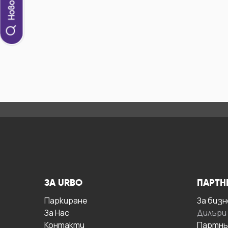
ЗА URBO
ПАРТН
Паркиране
За бизн
За Hас
Дилъри
Контакти
Партнь