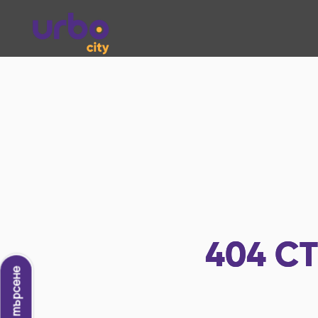
404
СТ
Ново търсене