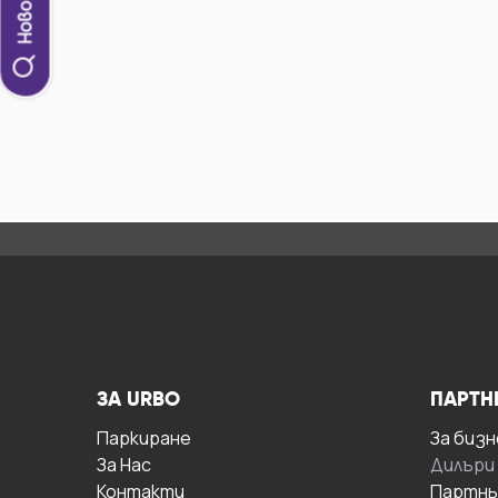
ЗА URBO
ПАРТН
Паркиране
За бизн
За Hас
Дилъри
Контакти
Партнь