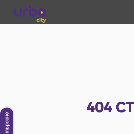
404
СТ
Ново търсене