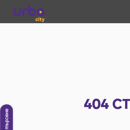
404
СТ
Ново търсене