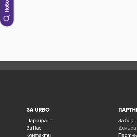
ЗА URBO
ПАРТН
Паркиране
За бизн
За Hас
Дилъри
Контакти
Партнь