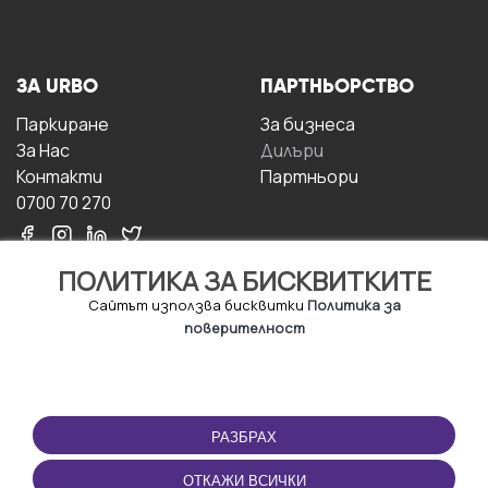
ЗА URBO
ПАРТНЬОРСТВО
Паркиране
За бизнесa
За Hас
Дилъри
Контакти
Партньори
0700 70 270
ПОЛИТИКА ЗА БИСКВИТКИТЕ
Сайтът използва бисквитки
Политика за
поверителност
УСЛОВИЯ ЗА
ИЗТЕГЛЕТЕ
ПОЛЗВАНЕ
ПРИЛОЖЕНИЕТО
РАЗБРАХ
Правила и условия за
ползване
ОТКАЖИ ВСИЧКИ