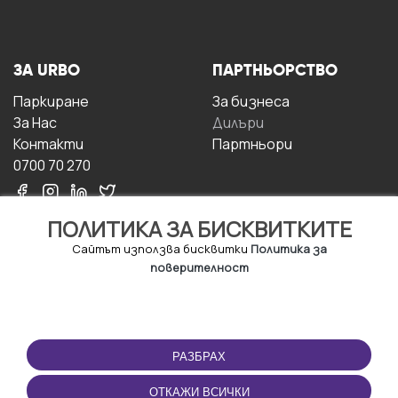
ЗА URBO
ПАРТНЬОРСТВО
Паркиране
За бизнесa
За Hас
Дилъри
Контакти
Партньори
0700 70 270
ПОЛИТИКА ЗА БИСКВИТКИТЕ
Сайтът използва бисквитки
Политика за
поверителност
УСЛОВИЯ ЗА
ИЗТЕГЛЕТЕ
ПОЛЗВАНЕ
ПРИЛОЖЕНИЕТО
РАЗБРАХ
Правила и условия за
ползване
ОТКАЖИ ВСИЧКИ