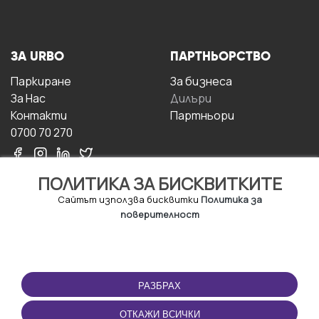
ЗА URBO
ПАРТНЬОРСТВО
Паркиране
За бизнесa
За Hас
Дилъри
Контакти
Партньори
0700 70 270
ПОЛИТИКА ЗА БИСКВИТКИТЕ
Сайтът използва бисквитки
Политика за
поверителност
УСЛОВИЯ ЗА
ИЗТЕГЛЕТЕ
ПОЛЗВАНЕ
ПРИЛОЖЕНИЕТО
РАЗБРАХ
Правила и условия за
ползване
ОТКАЖИ ВСИЧКИ