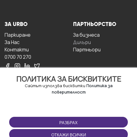
ЗА URBO
ПАРТНЬОРСТВО
Паркиране
За бизнесa
За Hас
Дилъри
Контакти
Партньори
0700 70 270
ПОЛИТИКА ЗА БИСКВИТКИТЕ
Сайтът използва бисквитки
Политика за
поверителност
УСЛОВИЯ ЗА
ИЗТЕГЛЕТЕ
ПОЛЗВАНЕ
ПРИЛОЖЕНИЕТО
РАЗБРАХ
Правила и условия за
ползване
ОТКАЖИ ВСИЧКИ