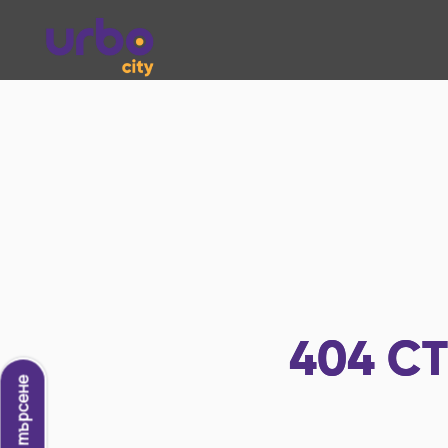
404
СТ
Ново търсене