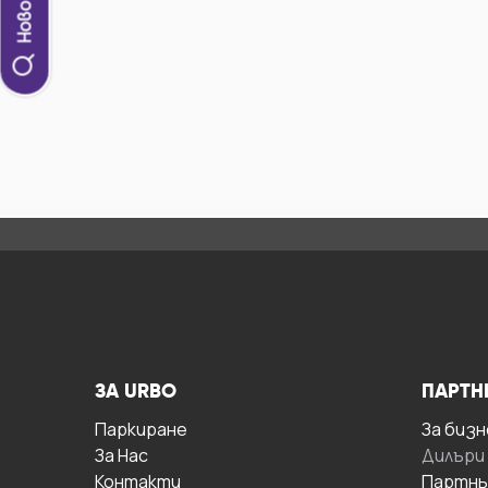
ЗА URBO
ПАРТН
Паркиране
За бизн
За Hас
Дилъри
Контакти
Партнь