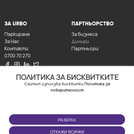
ЗА URBO
ПАРТНЬОРСТВО
Паркиране
За бизнесa
За Hас
Дилъри
Контакти
Партньори
0700 70 270
ПОЛИТИКА ЗА БИСКВИТКИТЕ
Сайтът използва бисквитки
Политика за
поверителност
УСЛОВИЯ ЗА
ИЗТЕГЛЕТЕ
ПОЛЗВАНЕ
ПРИЛОЖЕНИЕТО
РАЗБРАХ
Правила и условия за
ползване
ОТКАЖИ ВСИЧКИ