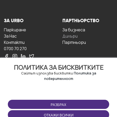
ЗА URBO
ПАРТНЬОРСТВО
Паркиране
За бизнесa
За Hас
Дилъри
Контакти
Партньори
0700 70 270
ПОЛИТИКА ЗА БИСКВИТКИТЕ
Сайтът използва бисквитки
Политика за
поверителност
УСЛОВИЯ ЗА
ИЗТЕГЛЕТЕ
ПОЛЗВАНЕ
ПРИЛОЖЕНИЕТО
РАЗБРАХ
Правила и условия за
ползване
ОТКАЖИ ВСИЧКИ