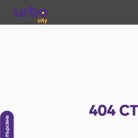
404
СТ
Ново търсене