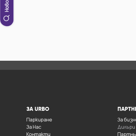
ЗА URBO
ПАРТН
Паркиране
За бизн
За Hас
Дилъри
Контакти
Партнь