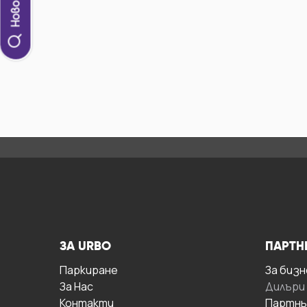
ЗА URBO
ПАРТН
Паркиране
За бизн
За Hас
Дилъри
Контакти
Партнь