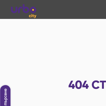
404
СТ
Ново търсене