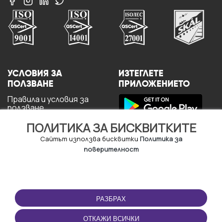
УСЛОВИЯ ЗА
ИЗТЕГЛЕТЕ
ПОЛЗВАНЕ
ПРИЛОЖЕНИЕТО
Правила и условия за
ползване
Политика за
ПОЛИТИКА ЗА БИСКВИТКИТЕ
поверителност
Политика за кукита
Сайтът използва бисквитки
Политика за
За потребителите
поверителност
РАЗБРАХ
ОТКАЖИ ВСИЧКИ