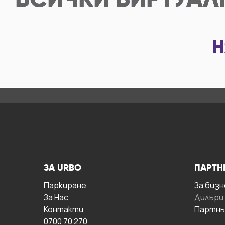
ВСИЧКИ
ВИРТУАЛ
Н
ЗА URBO
ПАРТН
Паркиране
За бизн
За Hас
Дилъри
Контакти
Партнь
0700 70 270