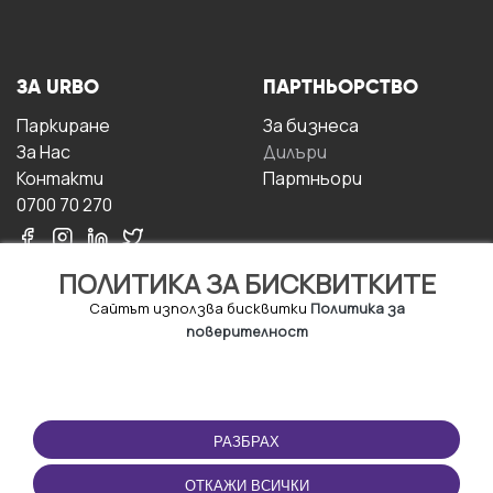
ЗА URBO
ПАРТНЬОРСТВО
Паркиране
За бизнесa
За Hас
Дилъри
Контакти
Партньори
0700 70 270
ПОЛИТИКА ЗА БИСКВИТКИТЕ
Сайтът използва бисквитки
Политика за
поверителност
УСЛОВИЯ ЗА
ИЗТЕГЛЕТЕ
ПОЛЗВАНЕ
ПРИЛОЖЕНИЕТО
РАЗБРАХ
Правила и условия за
ползване
ОТКАЖИ ВСИЧКИ