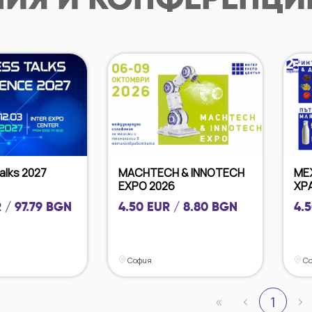
ИЯ И КОНФЕРЕНЦИ
alks 2027
MACHTECH & INNOTECH
МЕ
EXPO 2026
ХР
 / 97.79 BGN
4.50 EUR / 8.80 BGN
4.
София
Со
«
‹
›
1