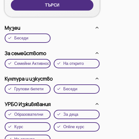
ТЪРСИ
Музеи
Беседи
За семейството
Семейни Активности
На открито
Култура и изкуство
Групови билети
Беседи
УРБО Изживявания
Образователни
За деца
Курс
Online курс