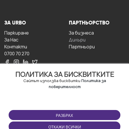
ЗА URBO
ПАРТНЬОРСТВО
Паркиране
За бизнесa
За Hас
Дилъри
Контакти
Партньори
0700 70 270
ПОЛИТИКА ЗА БИСКВИТКИТЕ
Сайтът използва бисквитки
Политика за
поверителност
УСЛОВИЯ ЗА
ИЗТЕГЛЕТЕ
ПОЛЗВАНЕ
ПРИЛОЖЕНИЕТО
РАЗБРАХ
Правила и условия за
ползване
ОТКАЖИ ВСИЧКИ