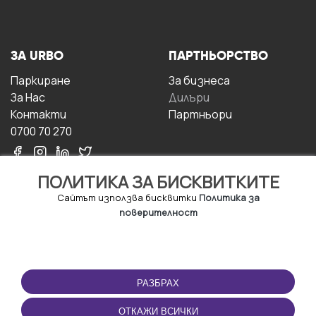
ЗА URBO
ПАРТНЬОРСТВО
Паркиране
За бизнесa
За Hас
Дилъри
Контакти
Партньори
0700 70 270
ПОЛИТИКА ЗА БИСКВИТКИТЕ
Сайтът използва бисквитки
Политика за
поверителност
УСЛОВИЯ ЗА
ИЗТЕГЛЕТЕ
ПОЛЗВАНЕ
ПРИЛОЖЕНИЕТО
РАЗБРАХ
Правила и условия за
ползване
ОТКАЖИ ВСИЧКИ