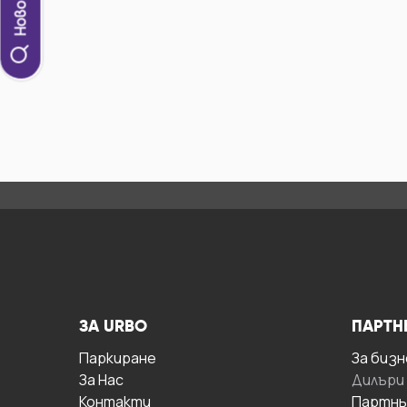
ЗА URBO
ПАРТН
Паркиране
За бизн
За Hас
Дилъри
Контакти
Партнь