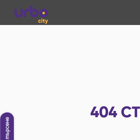
404
СТ
Ново търсене