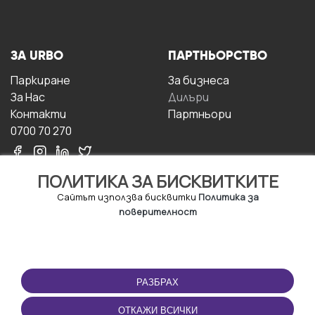
ЗА URBO
ПАРТНЬОРСТВО
Паркиране
За бизнесa
За Hас
Дилъри
Контакти
Партньори
0700 70 270
ПОЛИТИКА ЗА БИСКВИТКИТЕ
Сайтът използва бисквитки
Политика за
поверителност
УСЛОВИЯ ЗА
ИЗТЕГЛЕТЕ
ПОЛЗВАНЕ
ПРИЛОЖЕНИЕТО
РАЗБРАХ
Правила и условия за
ползване
ОТКАЖИ ВСИЧКИ