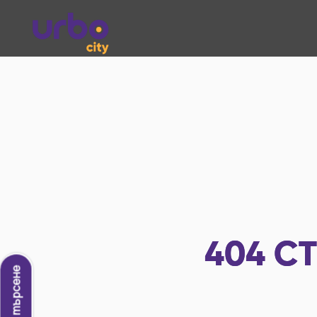
404
СТ
Ново търсене