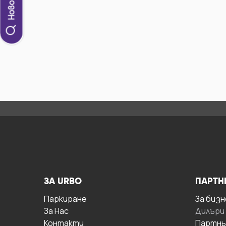
ЗА URBO
ПАРТН
Паркиране
За бизн
За Hас
Дилъри
Контакти
Партнь