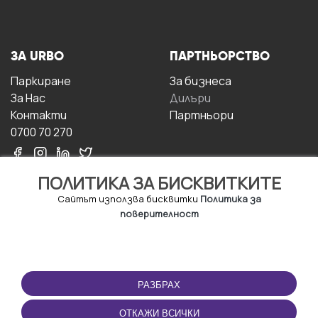
ЗА URBO
ПАРТНЬОРСТВО
Паркиране
За бизнесa
За Hас
Дилъри
Контакти
Партньори
0700 70 270
ПОЛИТИКА ЗА БИСКВИТКИТЕ
Сайтът използва бисквитки
Политика за
поверителност
УСЛОВИЯ ЗА
ИЗТЕГЛЕТЕ
ПОЛЗВАНЕ
ПРИЛОЖЕНИЕТО
РАЗБРАХ
Правила и условия за
ползване
ОТКАЖИ ВСИЧКИ