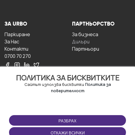
ЗА URBO
ПАРТНЬОРСТВО
Паркиране
За бизнесa
За Hас
Дилъри
Контакти
Партньори
0700 70 270
ПОЛИТИКА ЗА БИСКВИТКИТЕ
Сайтът използва бисквитки
Политика за
поверителност
УСЛОВИЯ ЗА
ИЗТЕГЛЕТЕ
ПОЛЗВАНЕ
ПРИЛОЖЕНИЕТО
РАЗБРАХ
Правила и условия за
ползване
ОТКАЖИ ВСИЧКИ