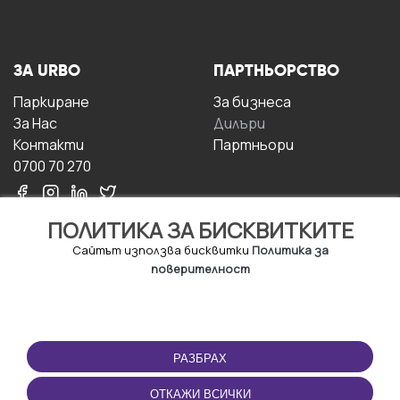
ЗА URBO
ПАРТНЬОРСТВО
Паркиране
За бизнесa
За Hас
Дилъри
Контакти
Партньори
0700 70 270
ПОЛИТИКА ЗА БИСКВИТКИТЕ
Сайтът използва бисквитки
Политика за
поверителност
УСЛОВИЯ ЗА
ИЗТЕГЛЕТЕ
ПОЛЗВАНЕ
ПРИЛОЖЕНИЕТО
РАЗБРАХ
Правила и условия за
ползване
ОТКАЖИ ВСИЧКИ