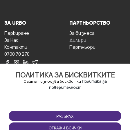
ЗА URBO
ПАРТНЬОРСТВО
Паркиране
За бизнесa
За Hас
Дилъри
Контакти
Партньори
0700 70 270
ПОЛИТИКА ЗА БИСКВИТКИТЕ
Сайтът използва бисквитки
Политика за
поверителност
УСЛОВИЯ ЗА
ИЗТЕГЛЕТЕ
ПОЛЗВАНЕ
ПРИЛОЖЕНИЕТО
РАЗБРАХ
Правила и условия за
ползване
ОТКАЖИ ВСИЧКИ