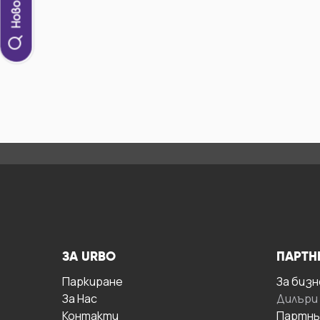
ЗА URBO
ПАРТН
Паркиране
За бизн
За Hас
Дилъри
Контакти
Партнь