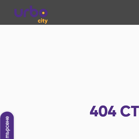
404
СТ
Ново търсене