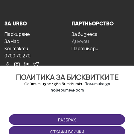
ЗА URBO
ПАРТНЬОРСТВО
Паркиране
За бизнесa
За Hас
Дилъри
Контакти
Партньори
0700 70 270
ПОЛИТИКА ЗА БИСКВИТКИТЕ
Сайтът използва бисквитки
Политика за
поверителност
УСЛОВИЯ ЗА
ИЗТЕГЛЕТЕ
ПОЛЗВАНЕ
ПРИЛОЖЕНИЕТО
РАЗБРАХ
Правила и условия за
ползване
ОТКАЖИ ВСИЧКИ