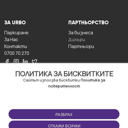
ЗА URBO
ПАРТНЬОРСТВО
Паркиране
За бизнесa
За Hас
Дилъри
Контакти
Партньори
0700 70 270
ПОЛИТИКА ЗА БИСКВИТКИТЕ
Сайтът използва бисквитки
Политика за
поверителност
УСЛОВИЯ ЗА
ИЗТЕГЛЕТЕ
ПОЛЗВАНЕ
ПРИЛОЖЕНИЕТО
РАЗБРАХ
Правила и условия за
ползване
ОТКАЖИ ВСИЧКИ