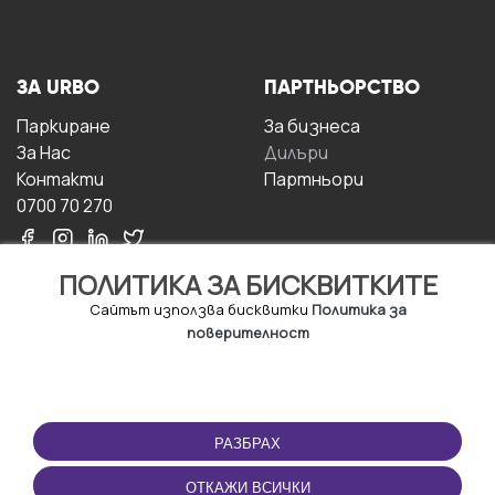
ЗА URBO
ПАРТНЬОРСТВО
Паркиране
За бизнесa
За Hас
Дилъри
Контакти
Партньори
0700 70 270
ПОЛИТИКА ЗА БИСКВИТКИТЕ
Сайтът използва бисквитки
Политика за
поверителност
УСЛОВИЯ ЗА
ИЗТЕГЛЕТЕ
ПОЛЗВАНЕ
ПРИЛОЖЕНИЕТО
РАЗБРАХ
Правила и условия за
ползване
ОТКАЖИ ВСИЧКИ