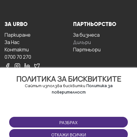
ЗА URBO
ПАРТНЬОРСТВО
Паркиране
За бизнесa
За Hас
Дилъри
Контакти
Партньори
0700 70 270
ПОЛИТИКА ЗА БИСКВИТКИТЕ
Сайтът използва бисквитки
Политика за
поверителност
УСЛОВИЯ ЗА
ИЗТЕГЛЕТЕ
ПОЛЗВАНЕ
ПРИЛОЖЕНИЕТО
РАЗБРАХ
Правила и условия за
ползване
ОТКАЖИ ВСИЧКИ