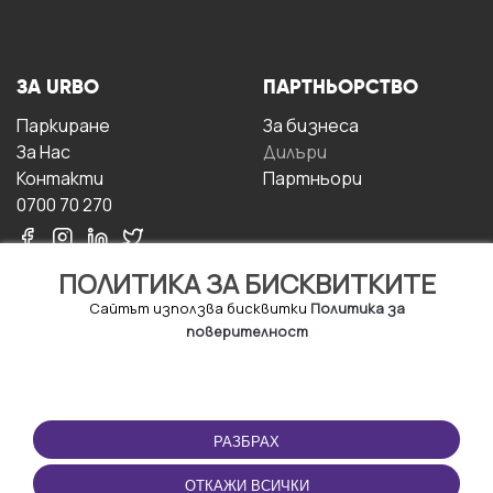
ЗА URBO
ПАРТНЬОРСТВО
Паркиране
За бизнесa
За Hас
Дилъри
Контакти
Партньори
0700 70 270
ПОЛИТИКА ЗА БИСКВИТКИТЕ
Сайтът използва бисквитки
Политика за
поверителност
УСЛОВИЯ ЗА
ИЗТЕГЛЕТЕ
ПОЛЗВАНЕ
ПРИЛОЖЕНИЕТО
РАЗБРАХ
Правила и условия за
ползване
ОТКАЖИ ВСИЧКИ