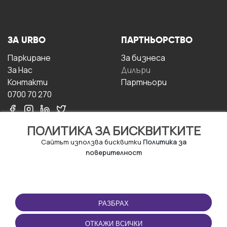
ЗА URBO
ПАРТНЬОРСТВО
Паркиране
За бизнесa
За Hас
Дилъри
Контакти
Партньори
0700 70 270
ПОЛИТИКА ЗА БИСКВИТКИТЕ
Сайтът използва бисквитки
Политика за
поверителност
УСЛОВИЯ ЗА
ИЗТЕГЛЕТЕ
ПОЛЗВАНЕ
ПРИЛОЖЕНИЕТО
РАЗБРАХ
Правила и условия за
ползване
ОТКАЖИ ВСИЧКИ