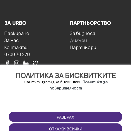
ЗА URBO
ПАРТНЬОРСТВО
Паркиране
За бизнесa
За Hас
Дилъри
Контакти
Партньори
0700 70 270
ПОЛИТИКА ЗА БИСКВИТКИТЕ
Сайтът използва бисквитки
Политика за
поверителност
УСЛОВИЯ ЗА
ИЗТЕГЛЕТЕ
ПОЛЗВАНЕ
ПРИЛОЖЕНИЕТО
РАЗБРАХ
Правила и условия за
ползване
ОТКАЖИ ВСИЧКИ