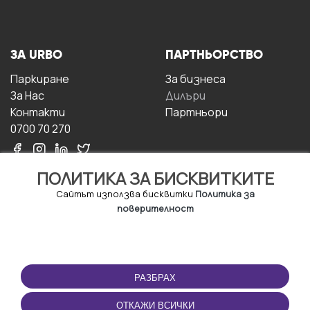
ЗА URBO
ПАРТНЬОРСТВО
Паркиране
За бизнесa
За Hас
Дилъри
Контакти
Партньори
0700 70 270
ПОЛИТИКА ЗА БИСКВИТКИТЕ
Сайтът използва бисквитки
Политика за
поверителност
УСЛОВИЯ ЗА
ИЗТЕГЛЕТЕ
ПОЛЗВАНЕ
ПРИЛОЖЕНИЕТО
РАЗБРАХ
Правила и условия за
ползване
ОТКАЖИ ВСИЧКИ