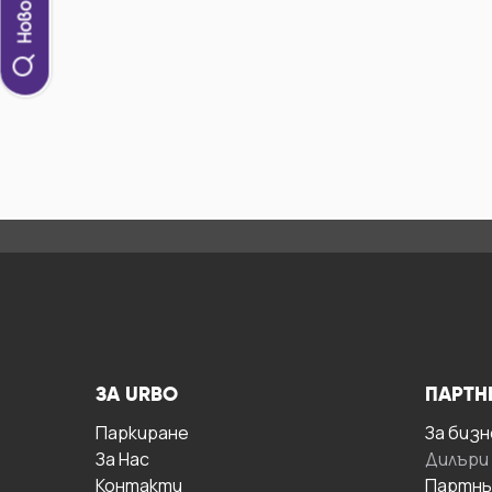
ЗА URBO
ПАРТН
Паркиране
За бизн
За Hас
Дилъри
Контакти
Партнь