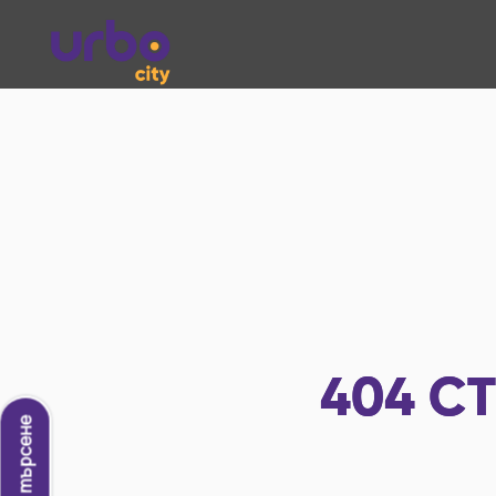
404
СТ
Ново търсене