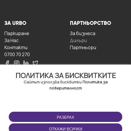
ЗА URBO
ПАРТНЬОРСТВО
Паркиране
За бизнесa
За Hас
Дилъри
Контакти
Партньори
0700 70 270
ПОЛИТИКА ЗА БИСКВИТКИТЕ
Сайтът използва бисквитки
Политика за
поверителност
УСЛОВИЯ ЗА
ИЗТЕГЛЕТЕ
ПОЛЗВАНЕ
ПРИЛОЖЕНИЕТО
РАЗБРАХ
Правила и условия за
ползване
ОТКАЖИ ВСИЧКИ