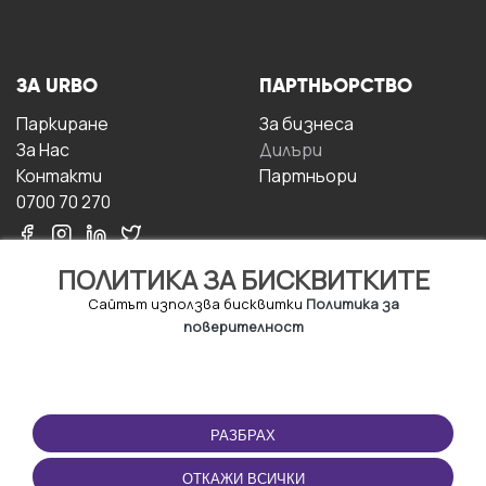
ЗА URBO
ПАРТНЬОРСТВО
Паркиране
За бизнесa
За Hас
Дилъри
Контакти
Партньори
0700 70 270
ПОЛИТИКА ЗА БИСКВИТКИТЕ
Сайтът използва бисквитки
Политика за
поверителност
УСЛОВИЯ ЗА
ИЗТЕГЛЕТЕ
ПОЛЗВАНЕ
ПРИЛОЖЕНИЕТО
РАЗБРАХ
Правила и условия за
ползване
ОТКАЖИ ВСИЧКИ