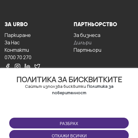
ЗА URBO
ПАРТНЬОРСТВО
Паркиране
За бизнесa
За Hас
Дилъри
Контакти
Партньори
0700 70 270
ПОЛИТИКА ЗА БИСКВИТКИТЕ
Сайтът използва бисквитки
Политика за
поверителност
УСЛОВИЯ ЗА
ИЗТЕГЛЕТЕ
ПОЛЗВАНЕ
ПРИЛОЖЕНИЕТО
РАЗБРАХ
Правила и условия за
ползване
ОТКАЖИ ВСИЧКИ