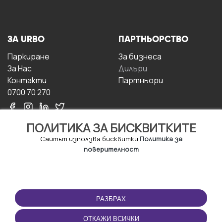
ЗА URBO
ПАРТНЬОРСТВО
Паркиране
За бизнесa
За Hас
Дилъри
Контакти
Партньори
0700 70 270
ПОЛИТИКА ЗА БИСКВИТКИТЕ
Сайтът използва бисквитки
Политика за
поверителност
УСЛОВИЯ ЗА
ИЗТЕГЛЕТЕ
ПОЛЗВАНЕ
ПРИЛОЖЕНИЕТО
РАЗБРАХ
Правила и условия за
ползване
ОТКАЖИ ВСИЧКИ