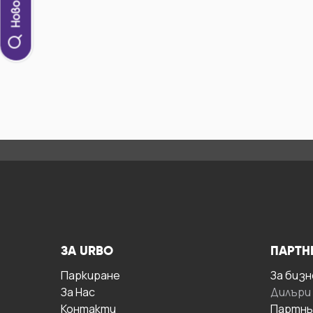
ЗА URBO
ПАРТН
Паркиране
За бизн
За Hас
Дилъри
Контакти
Партнь