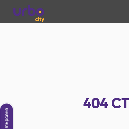
404
СТ
Ново търсене