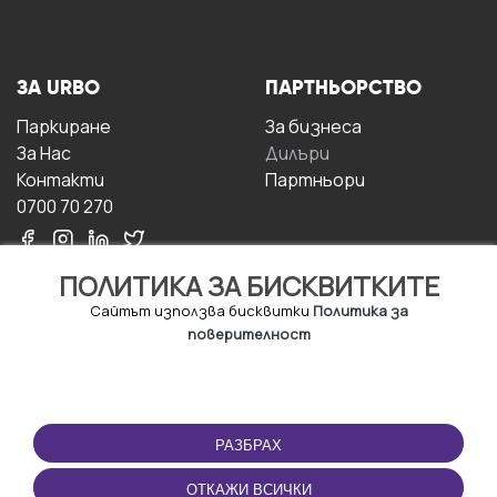
ЗА URBO
ПАРТНЬОРСТВО
Паркиране
За бизнесa
За Hас
Дилъри
Контакти
Партньори
0700 70 270
ПОЛИТИКА ЗА БИСКВИТКИТЕ
Сайтът използва бисквитки
Политика за
поверителност
УСЛОВИЯ ЗА
ИЗТЕГЛЕТЕ
ПОЛЗВАНЕ
ПРИЛОЖЕНИЕТО
РАЗБРАХ
Правила и условия за
ползване
ОТКАЖИ ВСИЧКИ