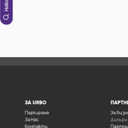
ЗА URBO
ПАРТН
Паркиране
За бизн
За Hас
Дилъри
Контакти
Партнь