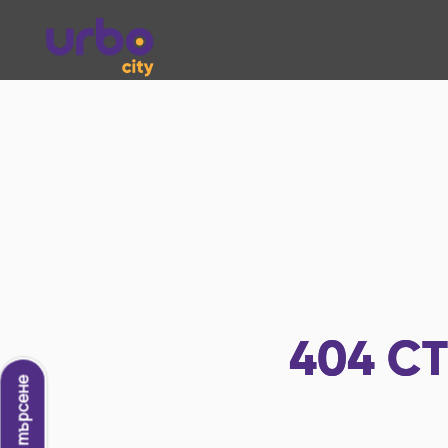
404
СТ
Ново търсене