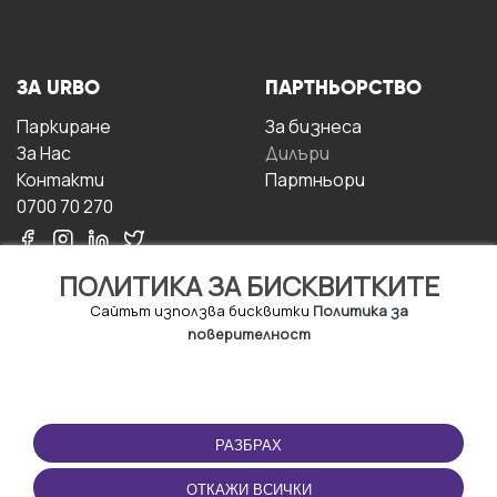
ЗА URBO
ПАРТНЬОРСТВО
Паркиране
За бизнесa
За Hас
Дилъри
Контакти
Партньори
0700 70 270
ПОЛИТИКА ЗА БИСКВИТКИТЕ
Сайтът използва бисквитки
Политика за
поверителност
УСЛОВИЯ ЗА
ИЗТЕГЛЕТЕ
ПОЛЗВАНЕ
ПРИЛОЖЕНИЕТО
РАЗБРАХ
Правила и условия за
ползване
ОТКАЖИ ВСИЧКИ