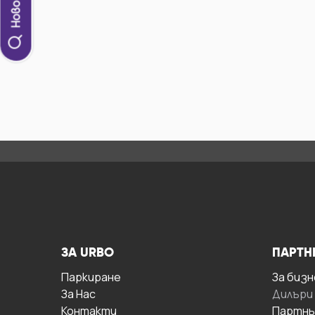
ЗА URBO
ПАРТН
Паркиране
За бизн
За Hас
Дилъри
Контакти
Партнь