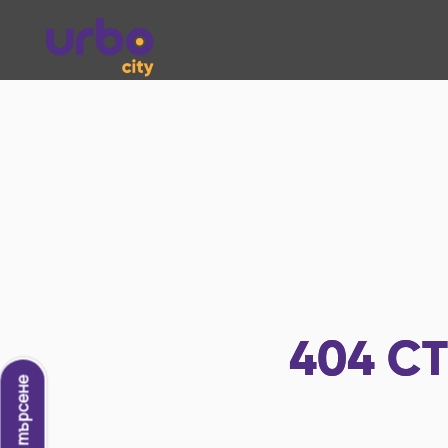
404
СТ
Ново търсене